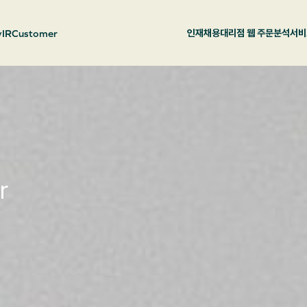
y
IR
Customer
인재채용
대리점 웹 주문
분석서비
r