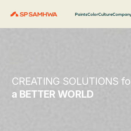
Paints
Color
Culture
Compan
강력한 방수/발수 효과
CREATING SOLUTIONS for
CREATING SOLUTIONS fo
PREMIUM PAINT
삼화 방수/발수제
a BETTER WORLD
a BETTER WORLD
i-LUX SERIES