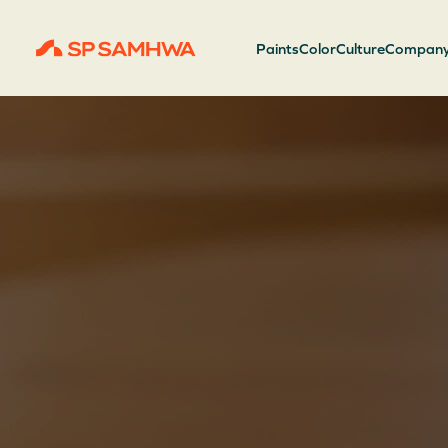
Paints
Color
Culture
Compan