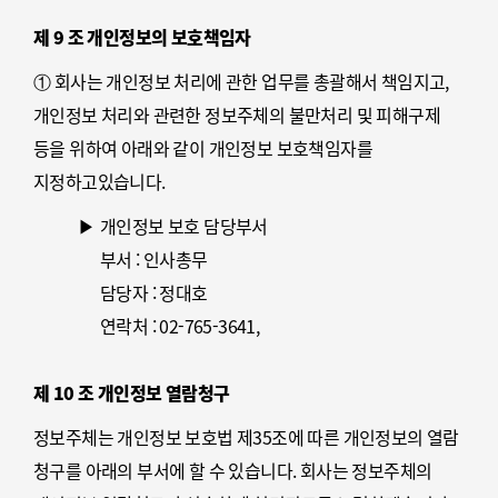
암호화, 보안프로그램 설치
제 9 조 개인정보의 보호책임자
3
물리적 조치 : 전산실, 자료보관실 등의 접근통제
① 회사는 개인정보 처리에 관한 업무를 총괄해서 책임지고,
개인정보 처리와 관련한 정보주체의 불만처리 및 피해구제
등을 위하여 아래와 같이 개인정보 보호책임자를
지정하고있습니다.
개인정보 보호 담당부서
부서 : 인사총무
담당자 : 정대호
연락처 : 02-765-3641,
taxb010@spsamhwa.com, (Fax) 02-765-0447
② 정보주체는 회사의 서비스(또는 사업)을 이용하시면서
제 10 조 개인정보 열람청구
발생한 모든 개인정보 보호 관련 문의, 불만처리, 피해구제
정보주체는 개인정보 보호법 제35조에 따른 개인정보의 열람
등에 관한 사항을 개인정보 보호책임자 및 담당부서로
청구를 아래의 부서에 할 수 있습니다. 회사는 정보주체의
문의하실 수 있습니다. 회사는 정보주체의 문의에 대해 지체