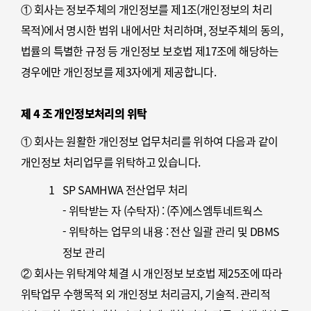
- 표시․광고에 관한 기록 : 6월
① 회사는 정보주체의 개인정보를 제1조(개인정보의 처리
- 계약 또는 청약철회, 대금결제, 재화 등의
목적)에서 명시한 범위 내에서만 처리하며, 정보주체의 동의,
공급기록 : 5년
법률의 특별한 규정 등 개인정보 보호법 제17조에 해당하는
- 소비자 불만 또는 분쟁처리에 관한 기록 : 3년
경우에만 개인정보를 제3자에게 제공합니다.
② 회사는 공고일 현재 개인정보를 제3자에게 제공하고 있지
2)
「통신비밀보호법」제41조에 따른
않습니다.
제 4 조 개인정보처리의 위탁
통신사실확인자료 보관
- 가입자 전기통신일시, 개시․종료시간, 상대방
① 회사는 원활한 개인정보 업무처리를 위하여 다음과 같이
가입자번호, 사용도수, 발신기지국 위치추적자료
개인정보 처리업무를 위탁하고 있습니다.
: 1년
1
SP SAMHWA 전산업무 처리
- 컴퓨터통신, 인터넷 로그기록자료, 접속지
- 위탁받는 자 (수탁자) : (주)에스엠투네트웍스
추적자료 : 3개월
- 위탁하는 업무의 내용 : 전산 일괄 관리 및 DBMS
정보 관리
② 회사는 위탁계약 체결 시 개인정보 보호법 제25조에 따라
위탁업무 수행목적 외 개인정보 처리금지, 기술적․관리적