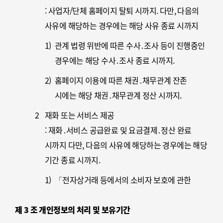
개인정보를 처리합니다.
: 사업자/단체 홈페이지 탈퇴 시까지. 다만, 다음의
4
마케팅 및 광고에 활용
사유에 해당하는 경우에는 해당 사유 종료 시까지
신규 서비스(제품) 개발 및 특화 , 이벤트 등 광고성
1)
관계 법령 위반에 따른 수사․조사 등이 진행중인
정보 전달 , 인구통계학적 특성에 따른 서비스 제공
경우에는 해당 수사․조사 종료 시까지.
및 광고 게재, 접속 빈도 파악 또는 회원의 서비스
이용에 대한 통계
2)
홈페이지 이용에 따른 채권․채무관계 잔존
시에는 해당 채권․채무관계 정산 시까지.
2
재화 또는 서비스 제공
: 재화․서비스 공급완료 및 요금결제․정산 완료
시까지 다만, 다음의 사유에 해당하는 경우에는 해당
기간 종료 시까지.
1)
「전자상거래 등에서의 소비자 보호에 관한
법률」에 따른 표시․광고, 계약내용 및 이행 등
제 3 조 개인정보의 처리 및 보유기간
거래에 관한 기록