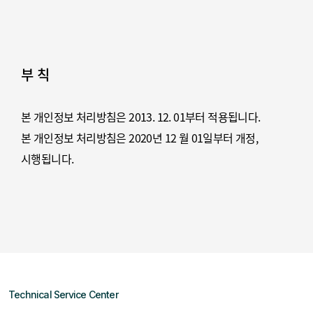
- 전화 : (국번없이) 118
- 주소 : (138-950) 서울시 송파구 중대로 135
한국인터넷진흥원 개인정보침해신고센터
부 칙
개인정보 분쟁조정위원회 (한국인터넷진흥원 운영)
- 소관업무 : 개인정보 분쟁조정신청, 집단분쟁조정
본 개인정보 처리방침은 2013. 12. 01부터 적용됩니다.
(민사적 해결)
본 개인정보 처리방침은 2020년 12 월 01일부터 개정,
- 홈페이지 : privacy.kisa.or.kr
시행됩니다.
- 전화 : (국번없이) 118
- 주소 : (138-950) 서울시 송파구 중대로 135
한국인터넷진흥원 개인정보침해신고센터
대검찰청 사이버범죄수사단 : 02-3480-3573
(www.spo.go.kr)
경찰청 사이버테러대응센터 : 1566-0112
Technical Service Center
(www.netan.go.kr)