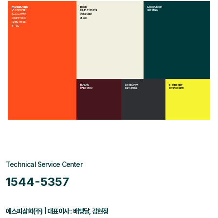
Innovation Orange
Beige
Deep Green
NCS 0585-Y70R
R 241 G 239 B 224
R 0 G 57 B 60
Pantone 1655 C
C 7 M 6 Y 14 K 0
C 0 M 88 Y 99 K 0
#f1efe0
R 255 G 78 B 28
#FF4E1C
Burgundy
Deep Grey
Neon Yellow
R 71 G 22 B 28
R 46 G 48 B 52
R 246 G 244 B 50
Technical Service Center
1544-5357
에스피삼화(주) | 대표이사 : 배맹달, 김현정