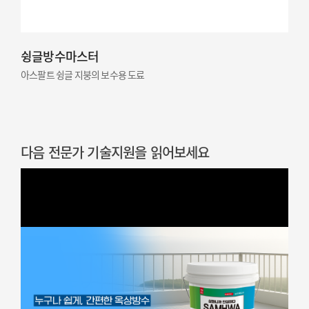
슁글방수마스터
아스팔트 슁글 지붕의 보수용 도료
다음 전문가 기술지원을 읽어보세요