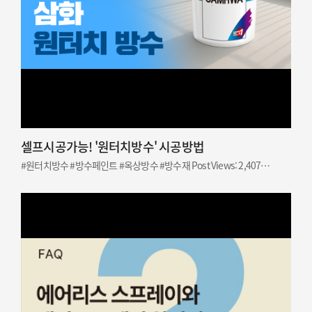
셀프시공가능! '원터치방수' 시공방법
#원터치방수 #방수페인트 #옥상방수 #방수재 Post Views: 2,407…