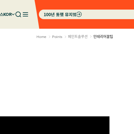
100년 동행 뮤지엄
스
KOR
페인트솔루션
인테리어꿀팁
Home
Paints