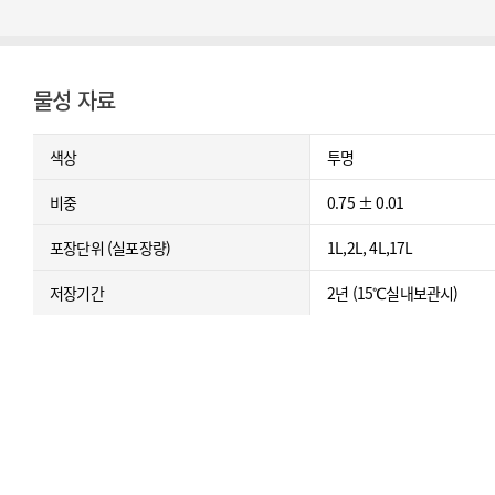
물성 자료
색상
투명
비중
0.75 ± 0.01
포장단위 (실포장량)
1L,2L, 4L,17L
저장기간
2년 (15℃실내보관시)