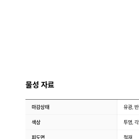
물성 자료
마감상태
유광, 반
색상
투명, 
피도면
철재