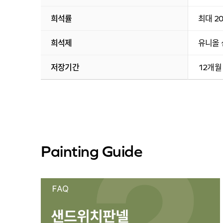
희석률
최대 2
희석제
유니올 
저장기간
12개월
Painting Guide