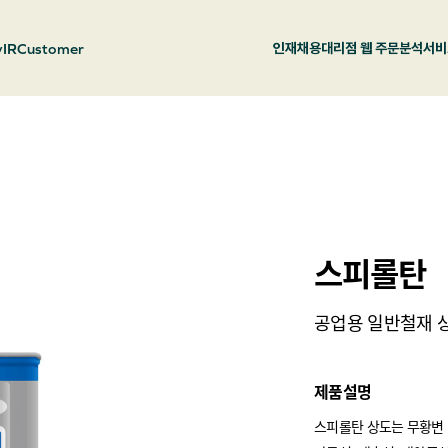
y
IR
Customer
인재채용
대리점 웹 주문
분석서비
스피롤탄
공업용 일반철재 상
제품설명
스피롤탄 상도는 무황변 