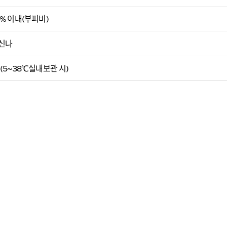
0% 이내(부피비)
신나
 (5~38℃실내보관 시)