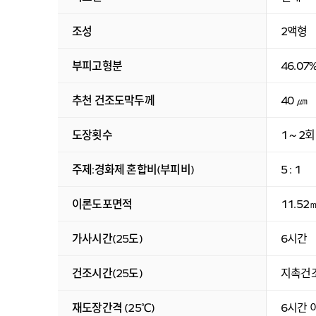
조성
2액형
부피고형분
46.07
추천 건조도막두께
40 ㎛
도장횟수
1 ~ 2회
주제:경화제 혼합비(부피비)
5 : 1
이론도포면적
11.5
가사시간(25도)
6시간
건조시간(25도)
지촉건조 
재도장간격 (25℃)
6시간 