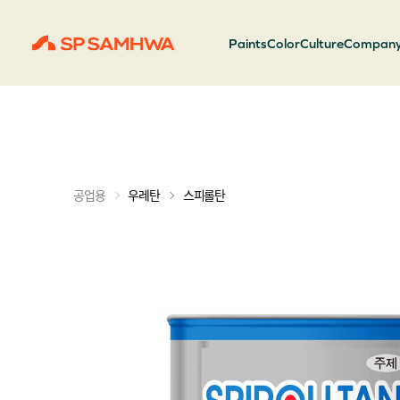
Paints
Color
Culture
Compan
스피롤탄
공업용
우레탄