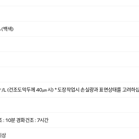
% (백색)
2㎡/L (건조도막두께 40㎛ 시) * 도장작업시 손실량과 표면상태를 고려하
: 10분 경화건조 : 7시간
이상