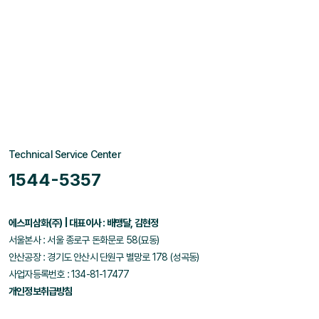
Technical Service Center
1544-5357
에스피삼화(주) | 대표이사 : 배맹달, 김현정
서울본사 : 서울 종로구 돈화문로 58(묘동)
안산공장 : 경기도 안산시 단원구 별망로 178 (성곡동)
사업자등록번호 : 134-81-17477
개인정보취급방침