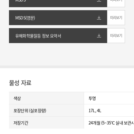
MSDS(영문)
미리보기
유해화학물질등 정보 요약서
미리보기
물성 자료
색상
투명
포장단위 (실포장량)
17L, 4L
저장기간
24개월 (5~35℃ 실내 보관시