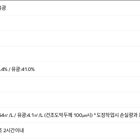
유광
.4% / 유광:41.0%
.64㎡/L / 유광:4.1㎡/L (건조도막두께 100㎛시) * 도장작업시 손실
조 2시간이내