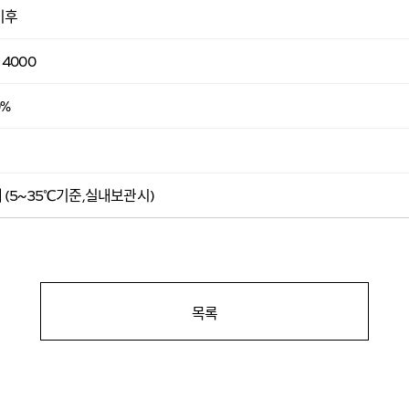
이후
4000
0%
 (5~35℃기준,실내보관시)
목록