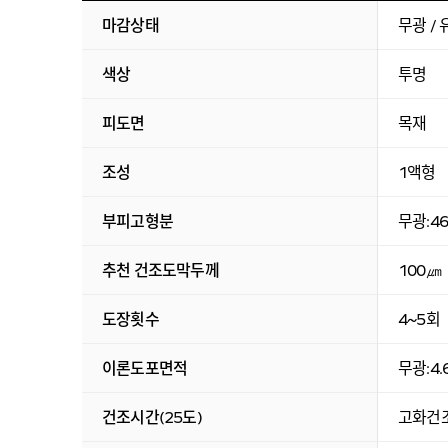
마감상태
무광 / 
색상
투명
피도면
목재
조성
1액형
부피고형분
무광:46
추천 건조도막두께
100㎛
도장횟수
4~5회
이론도포면적
무광:4
건조시간(25도)
고화건