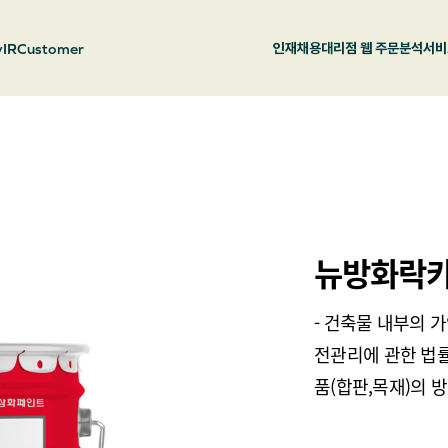
y
IR
Customer
인재채용
대리점 웹 주문
분석서비
뉴방화락카 
- 건축물 내부의 
전관리에 관한 법률
품(합판,목재)의 