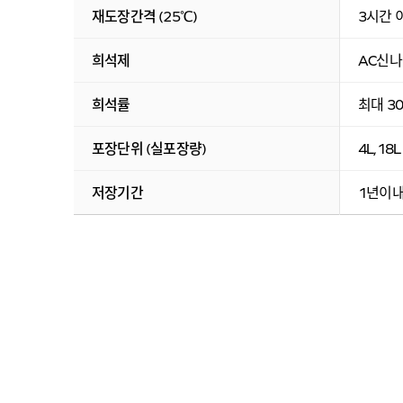
재도장간격 (25℃)
3시간 
희석제
AC신나 
희석률
최대 3
포장단위 (실포장량)
4L,18L
저장기간
1년이내