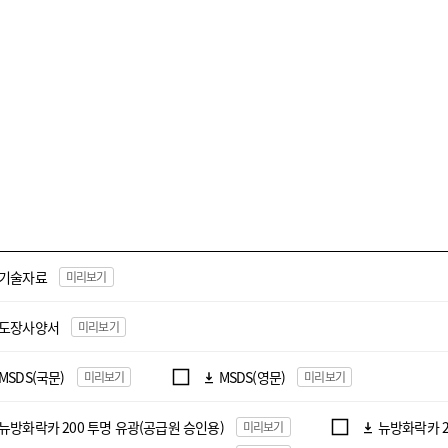
기술자료
미리보기
도장사양서
미리보기
MSDS(국문)
MSDS(영문)
미리보기
미리보기
뉴방화락카 200 투명 유광
(공급원 승인용)
뉴방화락카 2
미리보기