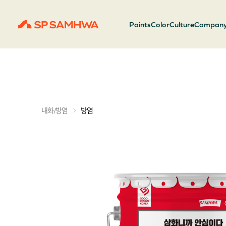
Paints
Color
Culture
Compan
내화/방염
방염