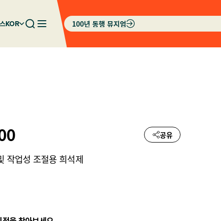
100년 동행 뮤지엄
스
KOR
00
공유
및 작업성 조절용 희석제
리점을 찾아보세요