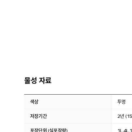
물성 자료
색상
투명
저장기간
2년 (
포장단위 (실포장량)
1L,4L,