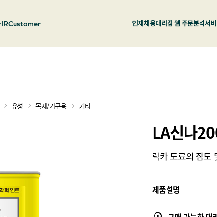
y
IR
Customer
인재채용
대리점 웹 주문
분석서비
유성
목재/가구용
기타
LA신나20
락카 도료의 점도 
제품설명
구매 가능한 대