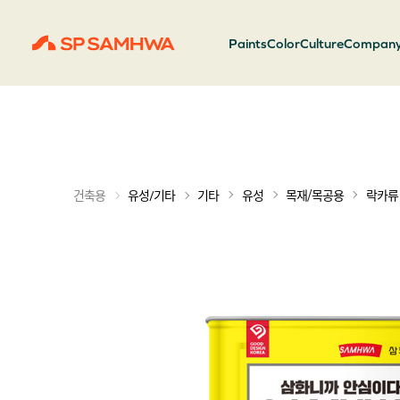
Paints
Color
Culture
Compan
기타
유성
목재/목공용
락카류
건축용
유성/기타