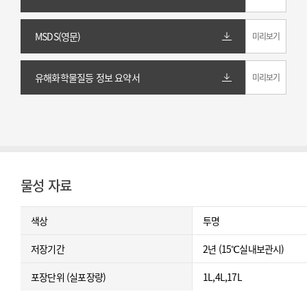
MSDS(영문)
미리보기
유해화학물질등 정보 요약서
미리보기
물성 자료
색상
투명
저장기간
2년 (15℃실내보관시)
포장단위 (실포장량)
1L,4L,17L