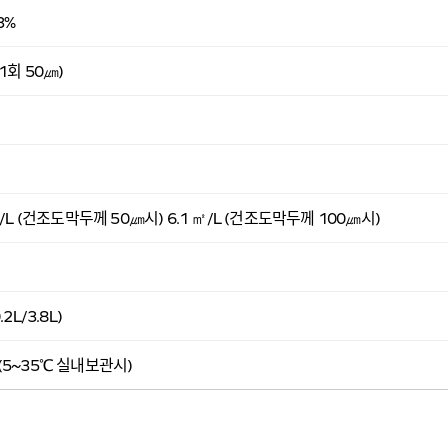
3%
1회 50㎛)
㎡/L (건조도막두께 50㎛시) 6.1 ㎡/L (건조도막두께 100㎛시)
.2L/3.8L)
(5~35℃ 실내보관시)