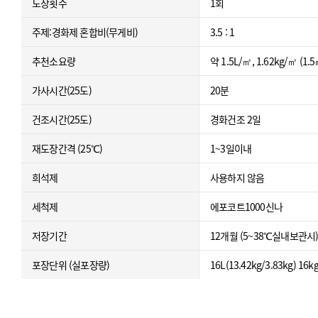
도장횟수
1회
주제:경화제 혼합비(무게비)
3.5 : 1
추천소요량
약 1.5L/㎡, 1.62kg/
가사시간(25도)
20분
건조시간(25도)
경화건조 2일
재도장간격 (25℃)
1~3일이내
희석제
사용하지 않음
세척제
에포코트1000신나
저장기간
12개월 (5~38℃실내보관시
포장단위 (실포장량)
16L(13.42kg/3.83kg) 16kg