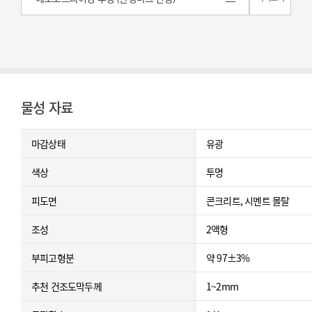
물성 자료
마감상태
유광
색상
투명
피도면
콘크리트, 시멘트 몰탈
조성
2액형
부피고형분
약 97±3%
추천 건조도막두께
1~2mm