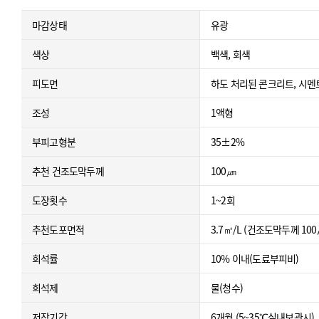
마감상태
유광
색상
백색, 회색
피도면
하도 처리된 콘크리트, 시멘
조성
1액형
부피고형분
35±2%
추천 건조도막두께
100㎛
도장횟수
1~2회
추천도포면적
3.7㎡/L (건조도막두께 1
희석률
10% 이내(도료부피비)
희석제
물(청수)
저장기간
6개월 (5~35℃실내보관시)