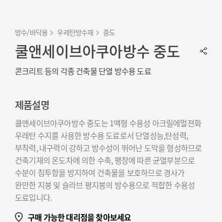
방수/바닥용
우레탄방수재
중도
쿨앤세이브아쿠아방수 중도
콘크리트 등의 각종 건축물 단열 방수용 도료
제품설명
쿨앤세이브아쿠아방수 중도는 1액형 수용성 아크릴에멀젼화
우레탄 수지를 사용한 방수용 도료로서 단열성능,탄성력,
부착력, 내구력이 강하고 방수성이 뛰어난 도막을 형성하므로
건축기재의 온도차에 의한 수축, 팽창에 따른 균열부분으로
수분이 침투함을 방지하여 건축물을 보호하므로 경사가
완만한 지붕 및 슬라브 평지붕의 방수용으로 적합한 수용성
도료입니다.
구매 가능한 대리점을 찾아보세요