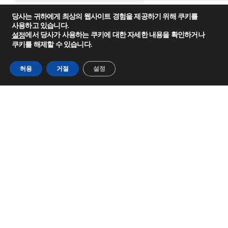
저장기간
6개월 (5~35℃실내보관시)
당사는 귀하에게 최상의 웹사이트 경험을 제공하기 위해 쿠키를
사용하고 있습니다.
포장단위 (실포장량)
18L용(18kg), 4L용(4kg)
에서 당사가 사용하는 쿠키에 대한 자세한 내용을 확인하거나
설정
쿠키를 해제할 수 있습니다.
허용
거절
설정
Technical Service Center
1544-5357
에스피삼화(주) | 대표이사 : 배맹달, 김현정
서울본사 : 서울 종로구 돈화문로 58(묘동)