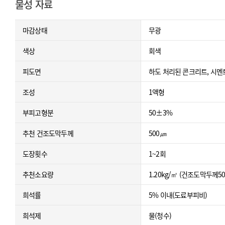
물성 자료
마감상태
무광
색상
회색
피도면
하도 처리된 콘크리트, 시멘
조성
1액형
부피고형분
50±3%
추천 건조도막두께
500㎛
도장횟수
1~2회
추천소요량
1.20kg/㎡ (건조도막두께
희석률
5% 이내(도료부피비)
희석제
물(청수)