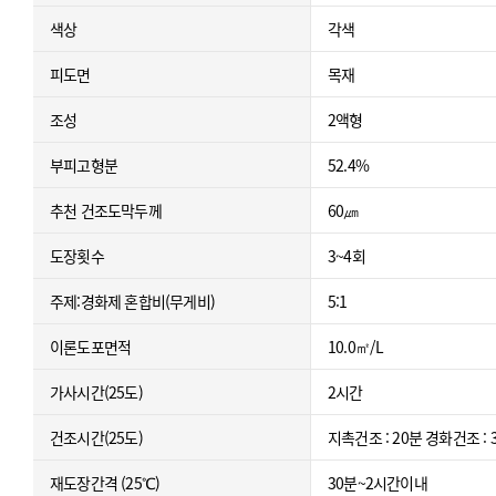
색상
각색
피도면
목재
조성
2액형
부피고형분
52.4%
추천 건조도막두께
60㎛
도장횟수
3~4회
주제:경화제 혼합비(무게비)
5:1
이론도포면적
10.0㎡/L
가사시간(25도)
2시간
건조시간(25도)
지촉건조 : 20분 경화건조 :
재도장간격 (25℃)
30분~2시간이내