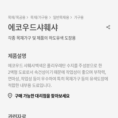
목재/목공용
목재/가구용
일반목재용
가구용
에코우드샤훼샤
각종 목재가구 및 제품의 하도유색 도장용
제품설명
에코우드 샤훼샤백색은 폴리우레탄 수지를 주성분으로 한
2액형 도료로서 속건성이기 때문에 작업성이 좋으며 부착력,
연마성, 작업성 등이 우수하여 특히 목재가구 등의 유색도장에
적합한 내부용 도료입니다.
구매 가능한 대리점을 찾아보세요
관련자료