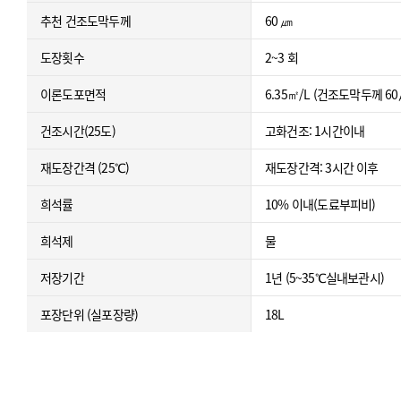
추천 건조도막두께
60 ㎛
도장횟수
2~3 회
이론도포면적
6.35㎡/L (건조도막두께 
건조시간(25도)
고화건조: 1시간이내
재도장간격 (25℃)
재도장간격: 3시간 이후
희석률
10% 이내(도료부피비)
희석제
물
저장기간
1년 (5~35℃실내보관시)
포장단위 (실포장량)
18L