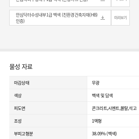
안심닥터수성내부1급 백색 (친환경건축자재(HB)
미리보기
인증)
물성 자료
마감상태
무광
색상
백색 및 담색
피도면
콘크리트,시멘트,몰탈,석고
조성
1액형
부피고형분
38.09% (백색)