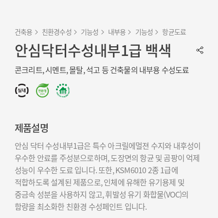
건축용
친환경수성
기능성
내부용
기능성
항균도료
안심닥터수성내부1급 백색
콘크리트, 시멘트, 몰탈, 석고 등 건축물의 내부용 수성도료
제품설명
안심 닥터 수성내부1급은 특수 아크릴에멀젼 수지와 내후성이
우수한 안료를 주성분으로하며, 도장면의 항균 및 곰팡이 억제
성능이 우수한 도료 입니다. 또한, KSM6010 2종 1급에
적합하도록 설계된 제품으로, 인체에 유해한 유기용제 및
중금속 성분을 사용하지 않고, 휘발성 유기 화합물(VOC)의
함량을 최소화한 친환경 수성페인트 입니다.