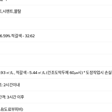
,시멘트,몰탈
6.59% 적갈색 - 32.62
4.93 ㎡/L , 적갈색 - 5.44 ㎡/L (건조도막두께 60㎛시) * 도장작업
: 2시간이내
격: 3시간 이후
이내(도료부피비)