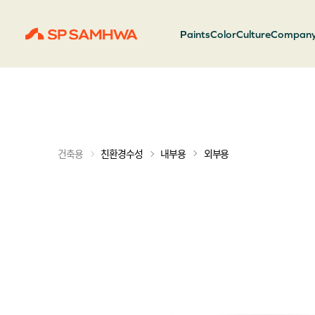
Paints
Color
Culture
Compan
내부용
외부용
건축용
친환경수성