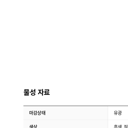
물성 자료
마감상태
유광
색상
흑색, 