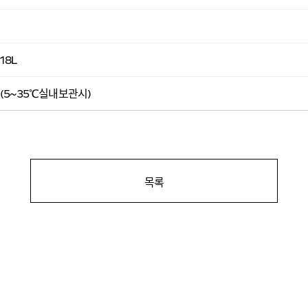
 18L
 (5~35℃실내보관시)
목록