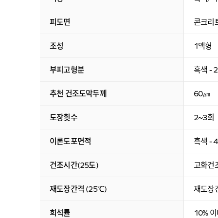
피도면
콘크리트
조성
1액형
부피고형분
흑색 - 2
추천 건조도막두께
60㎛
도장횟수
2~3회
이론도포면적
흑색 - 
건조시간(25도)
고화건조
재도장간격 (25℃)
재도장간
희석률
10% 