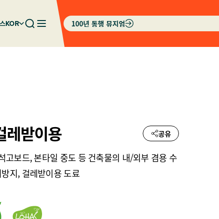
100년 동행 뮤지엄
스
KOR
걸레받이용
공유
 석고보드, 본타일 중도 등 건축물의 내/외부 겸용 수
서방지, 걸레받이용 도료