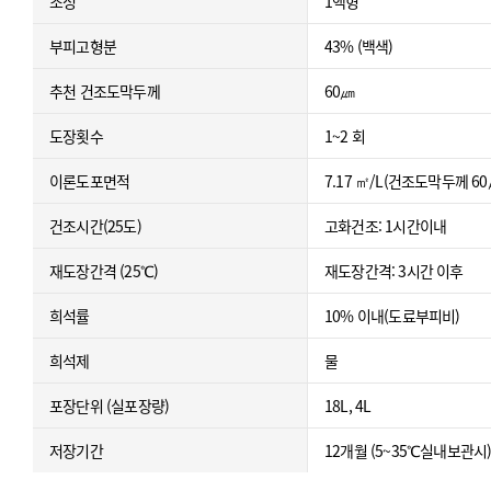
조성
1액형
부피고형분
43% (백색)
추천 건조도막두께
60㎛
도장횟수
1~2 회
이론도포면적
7.17 ㎡/L(건조도막두께 
건조시간(25도)
고화건조: 1시간이내
재도장간격 (25℃)
재도장간격: 3시간 이후
희석률
10% 이내(도료부피비)
희석제
물
포장단위 (실포장량)
18L, 4L
저장기간
12개월 (5~35℃실내보관시