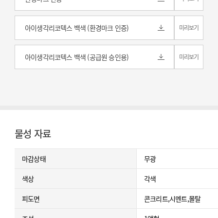
아이생각리코텍스 백색 (환경마크 인증)
미리보기
아이생각리코텍스 백색 (공급원 승인용)
미리보기
물성 자료
마감상태
무광
색상
각색
피도면
콘크리트,시멘트,몰탈