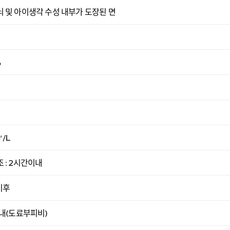
 및 아이생각 수성 내부가 도장된 면
%
㎡/L
 : 2시간이내
이후
이내(도료부피비)