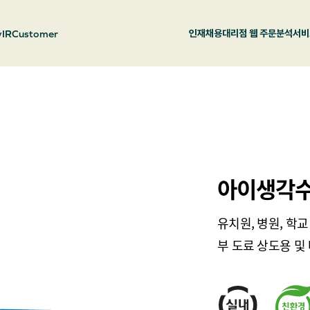
y
IR
Customer
인재채용
대리점 웹 주문
분석서비
아이생각수
유치원, 병원, 학
부 도료 상도용 및