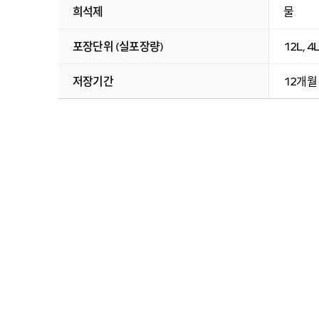
희석제
물
포장단위 (실포장량)
12L, 4L
저장기간
12개월