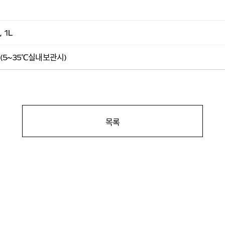
, 1L
 (5~35℃실내보관시)
목록