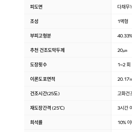
피도면
다채무늬
조성
1액형
부피고형분
40.33
추천 건조도막두께
20㎛
도장횟수
1~2 회
이론도포면적
20.17
건조시간(25도)
고화건조
재도장간격 (25℃)
3시간 
희석률
10% 