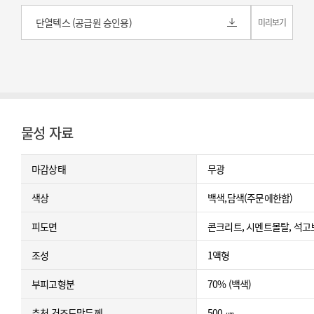
단열텍스 (공급원 승인용)
미리보기
물성 자료
마감상태
무광
색상
백색,담색(주문에한함)
피도면
콘크리트, 시멘트몰탈, 석고
조성
1액형
부피고형분
70% (백색)
추천 건조도막두께
500 ㎛