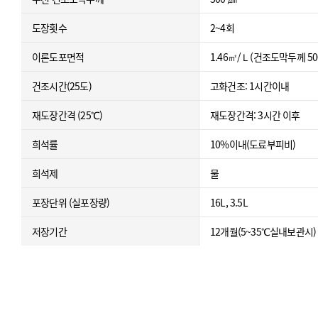
도장횟수
2~4회
이론도포면적
1.46㎡/Ｌ(건조도막두께 
건조시간(25도)
고화건조: 1시간이내
재도장간격 (25℃)
재도장간격: 3시간 이후
희석률
10%이내(도료부피비)
희석제
물
포장단위 (실포장량)
16L, 3.5L
저장기간
12개월(5~35℃실내보관시)