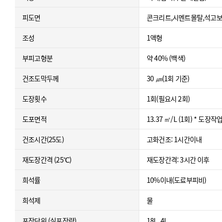
피도면
콘크리트,시멘트몰탈,석고
조성
1액형
부피고형분
약 40% (백색)
건조도막두께
30 ㎛(1회 기준)
도장횟수
1회(필요시 2회)
도포면적
13.37 ㎡/L (1회) * 
건조시간(25도)
고화건조: 1시간이내
재도장간격 (25℃)
재도장간격: 3시간 이후
희석률
10%이내(도료부피비)
희석제
물
포장단위 (실포장량)
18L, 4L