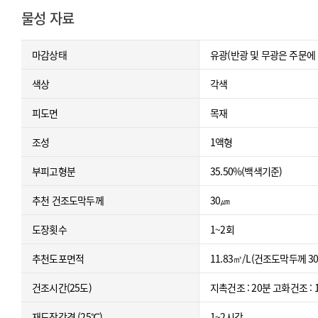
물성 자료
마감상태
유광(반광 및 무광은 주문에 
색상
각색
피도면
목재
조성
1액형
부피고형분
35.50%(백색기준)
추천 건조도막두께
30㎛
도장횟수
1~2회
추천도포면적
11.83㎡/L(건조도막두께 
건조시간(25도)
지촉건조 : 20분 고화건조 :
재도장간격 (25℃)
1~2시간