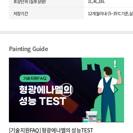
포장단위 (실포장량)
1L,4L,18L
저장기간
12개월이내 (5~35℃기준,
Painting Guide
[기술지원FAQ] 형광에나멜의 성능TEST