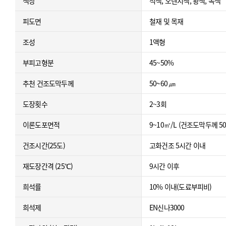
색상
적색, 오렌지색, 황색, 녹색
피도면
철재 및 목재
조성
1액형
부피고형분
45~50%
추천 건조도막두께
50~60 ㎛
도장횟수
2~3회
이론도포면적
9~10㎡/L (건조도막두께 
건조시간(25도)
고화건조 5시간 이내
재도장간격 (25℃)
9시간 이후
희석률
10% 이내(도료부피비)
희석제
EN신나3000