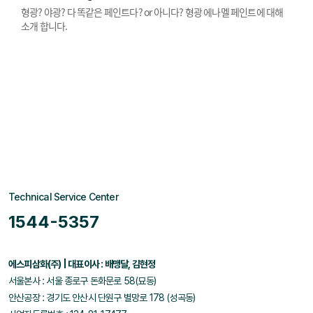
형광? 야광? 다 똑같은 페인트다? or 아니다? 형광 에나멜 페인트에 대해
소개 합니다.
Technical Service Center
1544-5357
에스피삼화(주) | 대표이사 : 배맹달, 김현정
서울본사 : 서울 종로구 돈화문로 58(묘동)
안산공장 : 경기도 안산시 단원구 별망로 178 (성곡동)