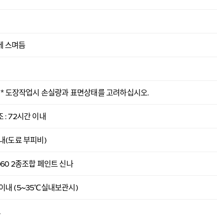
에 스며듬
L * 도장작업시 손실량과 표면상태를 고려하십시오.
 : 72시간 이내
이내(도료 부피비)
060 2종조합 페인트 신나
이내 (5~35℃실내보관시)
L