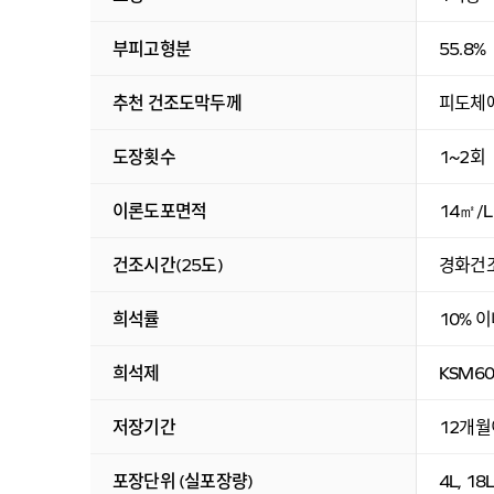
부피고형분
55.8%
추천 건조도막두께
피도체
도장횟수
1~2회
이론도포면적
14㎡/
건조시간(25도)
경화건조
희석률
10% 
희석제
KSM6
저장기간
12개월
포장단위 (실포장량)
4L, 18