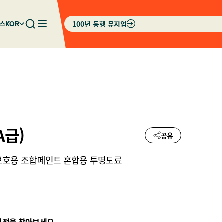
100년 동행 뮤지엄
스
KOR
A급)
공유
보호용 조합페인트 혼합용 투명도료
리점을 찾아보세요