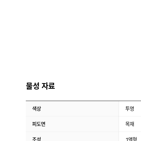
물성 자료
색상
투명
피도면
목재
조성
1액형