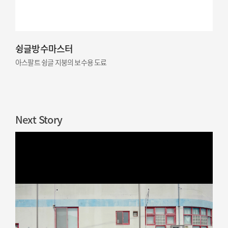
슁글방수마스터
아스팔트 슁글 지붕의 보수용 도료
Next Story