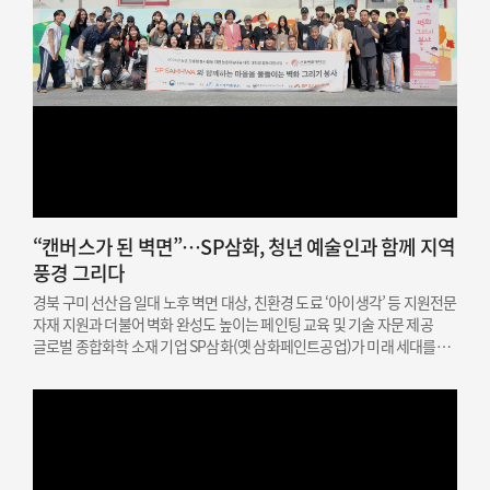
“캔버스가 된 벽면”…SP삼화, 청년 예술인과 함께 지역
풍경 그리다
경북 구미 선산읍 일대 노후 벽면 대상, 친환경 도료 ‘아이생각’ 등 지원전문
자재 지원과 더불어 벽화 완성도 높이는 페인팅 교육 및 기술 자문 제공
글로벌 종합화학 소재 기업 SP삼화(옛 삼화페인트공업)가 미래 세대를
위한 문화예술 인재 지원과 지역 상생을 결합한 사회공헌 활동을
성공적으로 마쳤다고 밝혔다. SP삼화는…