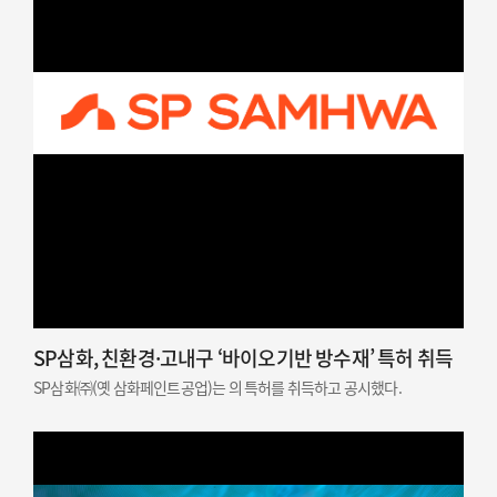
SP삼화, 친환경·고내구 ‘바이오기반 방수재’ 특허 취득
SP삼화㈜(옛 삼화페인트공업)는 의 특허를 취득하고 공시했다.