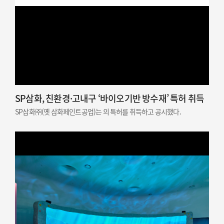
SP삼화, 친환경·고내구 ‘바이오기반 방수재’ 특허 취득
SP삼화㈜(옛 삼화페인트공업)는 의 특허를 취득하고 공시했다.