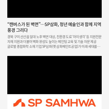
“캔버스가 된 벽면”…SP삼화, 청년 예술인과 함께 지역
풍경 그리다
경북 구미 선산읍 일대 노후 벽면 대상, 친환경 도료 ‘아이생각’ 등 지원전문
자재 지원과 더불어 벽화 완성도 높이는 페인팅 교육 및 기술 자문 제공
글로벌 종합화학 소재 기업 SP삼화(옛 삼화페인트공업)가 미래 세대를
위한 문화예술 인재 지원과 지역 상생을 결합한 사회공헌 활동을
성공적으로 마쳤다고 밝혔다. SP삼화는…