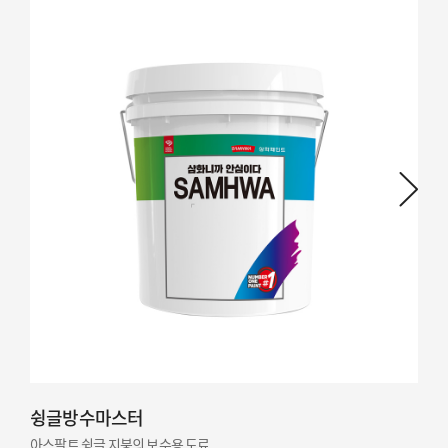
슁글방수마스터
아스팔트 슁글 지붕의 보수용 도료