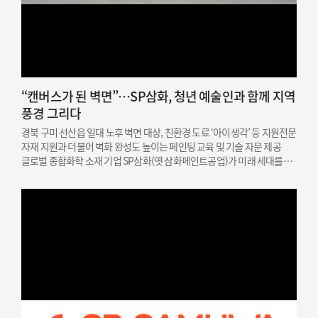
“캔버스가 된 벽면”…SP삼화, 청년 예술인과 함께 지역
풍경 그리다
경북 구미 선산읍 일대 노후 벽면 대상, 친환경 도료 ‘아이생각’ 등 지원전문
자재 지원과 더불어 벽화 완성도 높이는 페인팅 교육 및 기술 자문 제공
글로벌 종합화학 소재 기업 SP삼화(옛 삼화페인트공업)가 미래 세대를
위한 문화예술 인재 지원과 지역 상생을 결합한 사회공헌 활동을
성공적으로 마쳤다고 밝혔다. SP삼화는…