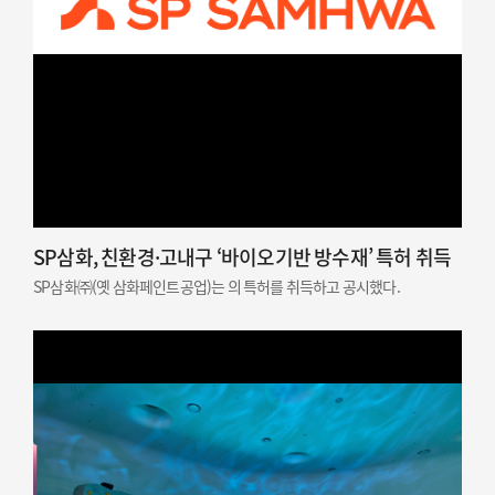
SP삼화, 친환경·고내구 ‘바이오기반 방수재’ 특허 취득
SP삼화㈜(옛 삼화페인트공업)는 의 특허를 취득하고 공시했다.