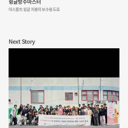
슁글방수마스터
아스팔트 슁글 지붕의 보수용 도료
Next Story