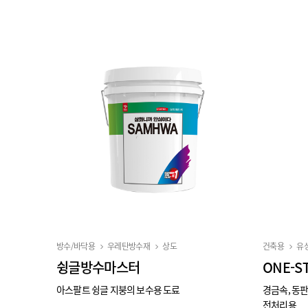
방수/바닥용
우레탄방수재
상도
건축용
유
슁글방수마스터
ONE-
아스팔트 슁글 지붕의 보수용 도료
경금속, 동판
전처리용