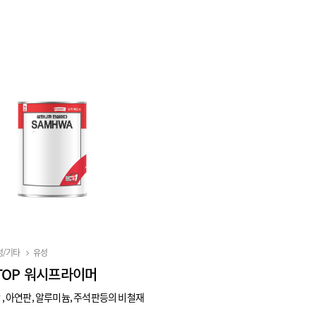
성/기타
유성
STOP 워시프라이머
 , 아연판, 알루미늄, 주석판등의 비철재