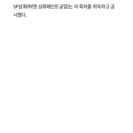
SP삼화㈜(옛 삼화페인트공업)는 의 특허를 취득하고 공
시했다.