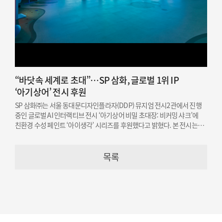
“바닷속 세계로 초대”…SP 삼화, 글로벌 1위 IP
‘아기상어’ 전시 후원
SP 삼화㈜는 서울 동대문디자인플라자(DDP) 뮤지엄 전시2관에서 진행
중인 글로벌 AI 인터랙티브 전시 ‘아기상어 비밀 초대장: 비커밍 샤크’에
친환경 수성 페인트 ‘아이생각’ 시리즈를 후원했다고 밝혔다. 본 전시는
오는 12월 19일까지 개최된다.
목록