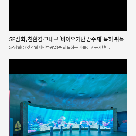
SP삼화, 친환경·고내구 ‘바이오기반 방수재’ 특허 취득
SP삼화㈜(옛 삼화페인트공업)는 의 특허를 취득하고 공시했다.