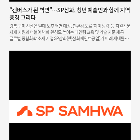
“캔버스가 된 벽면”…SP삼화, 청년 예술인과 함께 지역
풍경 그리다
경북 구미 선산읍 일대 노후 벽면 대상, 친환경 도료 ‘아이생각’ 등 지원전문
자재 지원과 더불어 벽화 완성도 높이는 페인팅 교육 및 기술 자문 제공
글로벌 종합화학 소재 기업 SP삼화(옛 삼화페인트공업)가 미래 세대를
위한 문화예술 인재 지원과 지역 상생을 결합한 사회공헌 활동을
성공적으로 마쳤다고 밝혔다. SP삼화는…