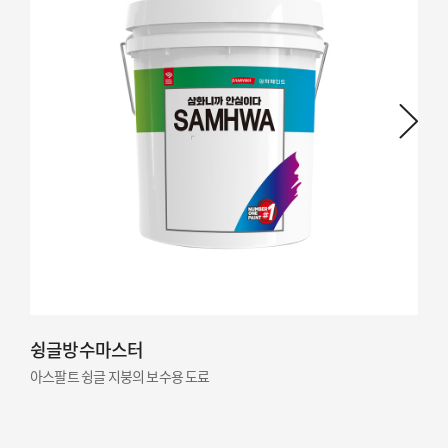
슁글방수마스터
아스팔트 슁글 지붕의 보수용 도료