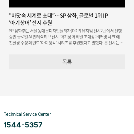
“바닷속 세계로 초대”…SP 삼화, 글로벌 1위 IP
‘아기상어’ 전시 후원
SP 삼화㈜는 서울 동대문디자인플라자(DDP) 뮤지엄 전시2관에서 진행
중인 글로벌 AI 인터랙티브 전시 ‘아기상어 비밀 초대장: 비커밍 샤크’에
친환경 수성 페인트 ‘아이생각’ 시리즈를 후원했다고 밝혔다. 본 전시는
오는 12월 19일까지 개최된다.
목록
Technical Service Center
1544-5357