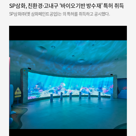
SP삼화, 친환경·고내구 ‘바이오기반 방수재’ 특허 취득
SP삼화㈜(옛 삼화페인트공업)는 의 특허를 취득하고 공시했다.