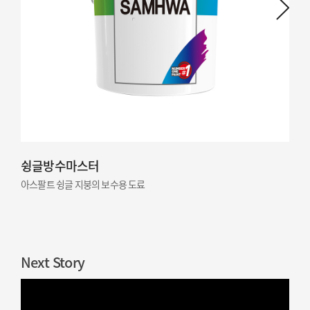
슁글방수마스터
아스팔트 슁글 지붕의 보수용 도료
Next Story