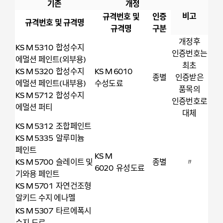
기존
개정
비고
규격번호 및
인증
규격번호 및 규격명
규격명
구분
개정후
KS M 5310 합성수지
인증번호는
에멀션 페인트(외부용)
최초
KS M 5320 합성수지
KS M 6010
종별
인증받은
에멀션 페인트(내부용)
수성도료
품목의
KS M 5712 합성수지
인증번호로
에멀션 퍼티
대체
KS M 5312 조합페인트
KS M 5335 알루미늄
페인트
KS M
KS M 5700 슬레이트 및
종별
〃
6020 유성도료
기와용 페인트
KS M 5701 자연건조형
알키드 수지 에나멜
KS M 5307 타르에폭시
수지 도료