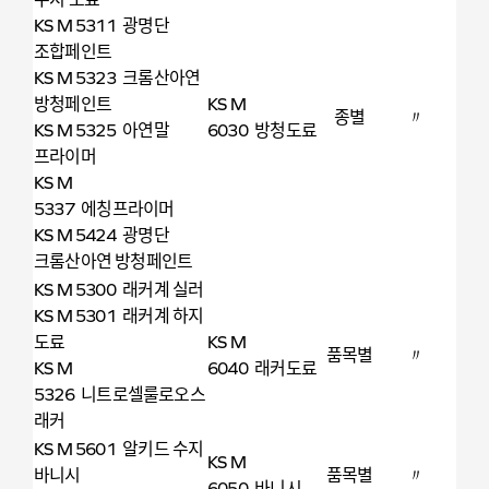
KS M 5311 광명단
조합페인트
KS M 5323 크롬산아연
방청페인트
KS M
종별
〃
KS M 5325 아연말
6030 방청도료
프라이머
KS M
5337 에칭프라이머
KS M 5424 광명단
크롬산아연 방청페인트
KS M 5300 래커계 실러
KS M 5301 래커계 하지
도료
KS M
품목별
〃
KS M
6040 래커도료
5326 니트로셀룰로오스
래커
KS M 5601 알키드 수지
KS M
바니시
품목별
〃
6050 바니시