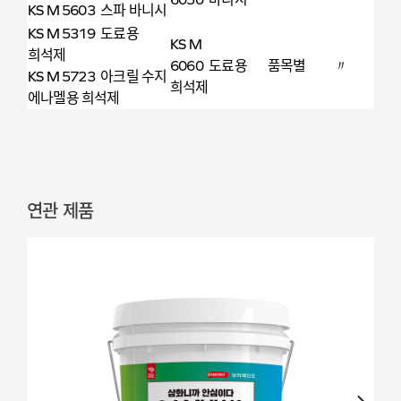
KS M 5603 스파 바니시
KS M 5319 도료용
KS M
희석제
6060 도료용
품목별
〃
KS M 5723 아크릴 수지
희석제
에나멜용 희석제
연관 제품