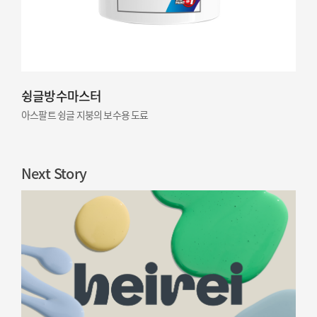
슁글방수마스터
아스팔트 슁글 지붕의 보수용 도료
Next Story