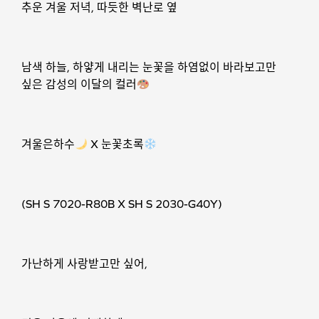
추운 겨울 저녁, 따듯한 벽난로 옆
남색 하늘, 하얗게 내리는 눈꽃을 하염없이 바라보고만
싶은 감성의 이달의 컬러
겨울은하수
X 눈꽃초록
(SH S 7020-R80B X SH S 2030-G40Y)
가난하게 사랑받고만 싶어,