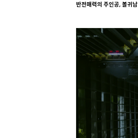
반전매력의 주인공, 볼귀남