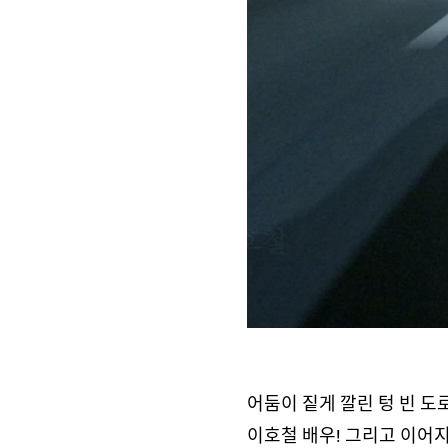
어둠이 짙게 깔린 텅 빈 도
이호철 배우! 그리고 이어지