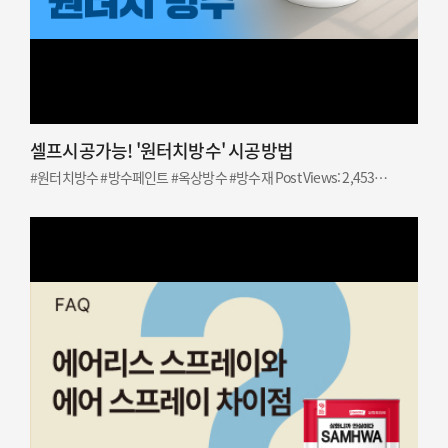
셀프시공가능! '원터치방수' 시공방법
#원터치방수 #방수페인트 #옥상방수 #방수재 Post Views: 2,453…