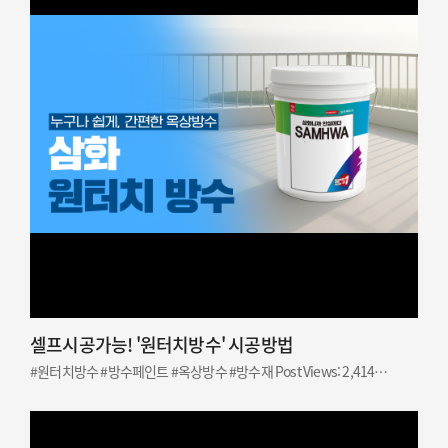
셀프시공가능! '원터치방수' 시공방법
#원터치방수 #방수페인트 #옥상방수 #방수재 Post Views: 2,414…