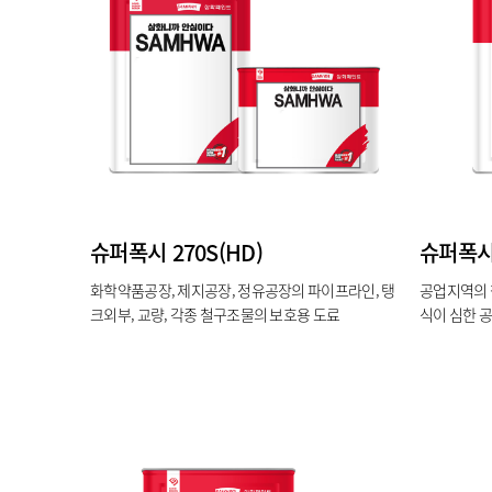
슈퍼폭시 270S(HD)
슈퍼폭시 
화학약품공장, 제지공장, 정유공장의 파이프라인, 탱
공업지역의 
크외부, 교량, 각종 철구조물의 보호용 도료
식이 심한 
도강판 등의