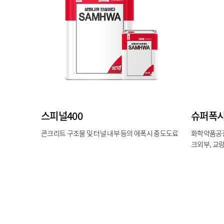
스피널400
슈퍼폭시
콘크리트 구조물 및 터널 내부 등의 에폭시 중도도료
화학약품공장
크외부, 교