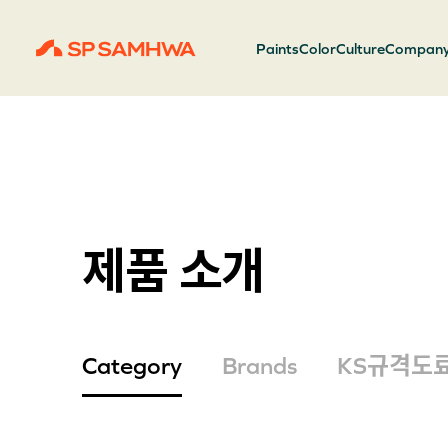
Paints
Color
Culture
Compan
제품 소개
Category
Brands
KS규격도