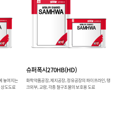
슈퍼폭시270HB(HD)
에 놓여지는
화학약품공장, 제지공장, 정유공장의 파이프라인, 탱
및 상도도료
크외부, 교량, 각종 철구조물의 보호용 도료