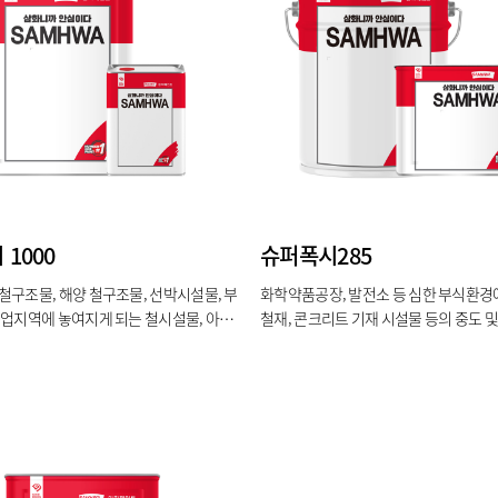
1000
슈퍼폭시285
철구조물, 해양 철구조물, 선박시설물, 부
화학약품공장, 발전소 등 심한 부식환경
공업지역에 놓여지게 되는 철시설물, 아연
철재, 콘크리트 기재 시설물 등의 중도 
 프라이머, 실외 수영장용 에폭시 중도.