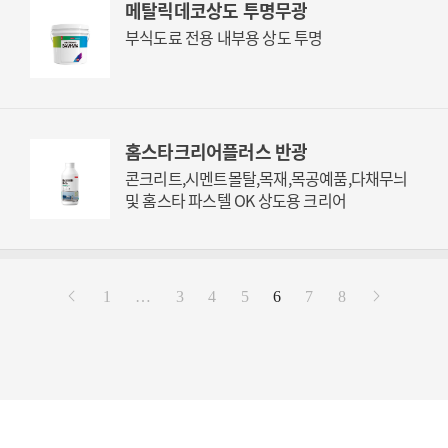
메탈릭데코상도 투명무광
부식도료 전용 내부용 상도 투명
홈스타크리어플러스 반광
콘크리트,시멘트몰탈,목재,목공예품,다채무늬
및 홈스타 파스텔 OK 상도용 크리어
1
…
3
4
5
6
7
8