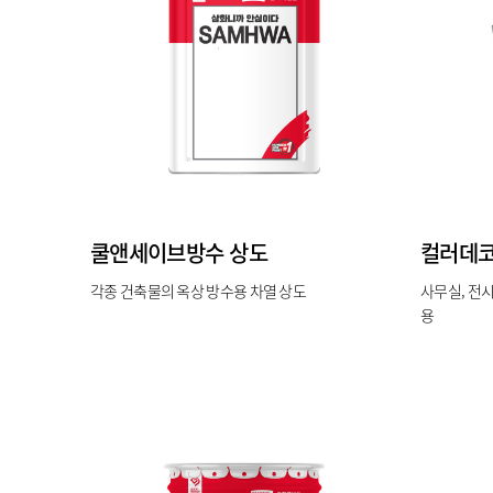
쿨앤세이브방수 상도
컬러데코
각종 건축물의 옥상 방수용 차열 상도
사무실, 전시
용