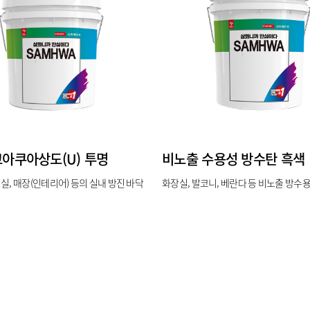
아쿠아상도(U) 투명
비노출 수용성 방수탄 흑색
실, 매장(인테리어) 등의 실내 방진 바닥
화장실, 발코니, 베란다 등 비노출 방수