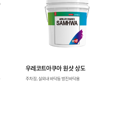
우레코트아쿠아 원샷 상도
용
주차장, 실외내 바닥등 방진바닥용