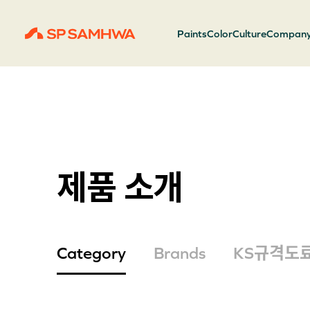
Paints
Color
Culture
Compan
제품 소개
Category
Brands
KS규격도