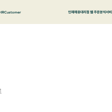
y
IR
Customer
인재채용
대리점 웹 주문
분석서비
료