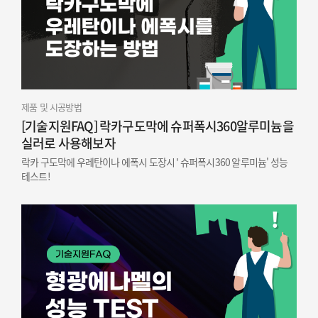
제품 및 시공방법
[기술지원FAQ] 락카구도막에 슈퍼폭시360알루미늄을
실러로 사용해보자
락카 구도막에 우레탄이나 에폭시 도장시 ' 슈퍼폭시360 알루미늄' 성능
테스트!