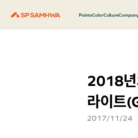
Paints
Color
Culture
Compan
2018
라이트(Gr
2017/11/24