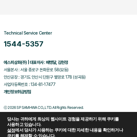
Technical Service Center
1544-5357
에스피삼화(주) | 대표이사 : 배맹달, 김현정
서울본사 : 서울 종로구 돈화문로 58(묘동)
안산공장 : 경기도 안산시 단원구 별망로 178 (성곡동)
사업자등록번호 : 134-81-17477
개인정보취급방침
ⓒ 2026 SP SAMHWA CO., LTD. All Rights Reserved.
당사는 귀하에게 최상의 웹사이트 경험을 제공하기 위해 쿠키를
사용하고 있습니다.
에서 당사가 사용하는 쿠키에 대한 자세한 내용을 확인하거나
설정
쿠키를 해제할 수 있습니다.
Family Site