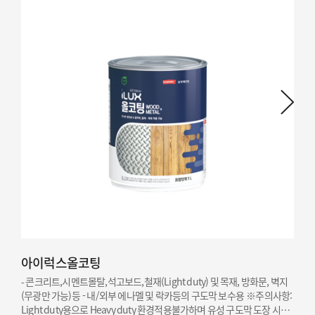
아이럭스올코팅
- 콘크리트,시멘트몰탈,석고보드,철재(Light duty) 및 목재, 방화문, 벽지
(무광만 가능)등 - 내/외부 에나멜 및 락카등의 구도막 보수용 ※주의사항:
Light duty용으로 Heavy duty 환경적용불가하며 유성 구도막 도장 시