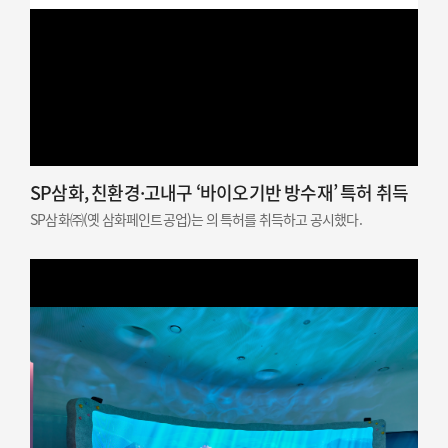
SP삼화, 친환경·고내구 ‘바이오기반 방수재’ 특허 취득
SP삼화㈜(옛 삼화페인트공업)는 의 특허를 취득하고 공시했다.