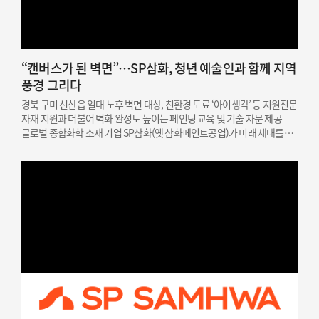
“캔버스가 된 벽면”…SP삼화, 청년 예술인과 함께 지역
풍경 그리다
경북 구미 선산읍 일대 노후 벽면 대상, 친환경 도료 ‘아이생각’ 등 지원전문
자재 지원과 더불어 벽화 완성도 높이는 페인팅 교육 및 기술 자문 제공
글로벌 종합화학 소재 기업 SP삼화(옛 삼화페인트공업)가 미래 세대를
위한 문화예술 인재 지원과 지역 상생을 결합한 사회공헌 활동을
성공적으로 마쳤다고 밝혔다. SP삼화는…