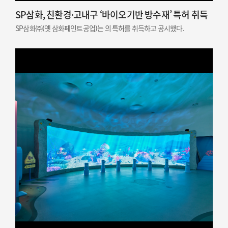
SP삼화, 친환경·고내구 ‘바이오기반 방수재’ 특허 취득
SP삼화㈜(옛 삼화페인트공업)는 의 특허를 취득하고 공시했다.