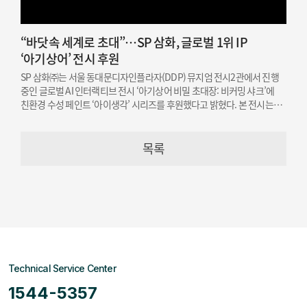
“바닷속 세계로 초대”…SP 삼화, 글로벌 1위 IP
‘아기상어’ 전시 후원
SP 삼화㈜는 서울 동대문디자인플라자(DDP) 뮤지엄 전시2관에서 진행
중인 글로벌 AI 인터랙티브 전시 ‘아기상어 비밀 초대장: 비커밍 샤크’에
친환경 수성 페인트 ‘아이생각’ 시리즈를 후원했다고 밝혔다. 본 전시는
오는 12월 19일까지 개최된다.
목록
Technical Service Center
1544-5357