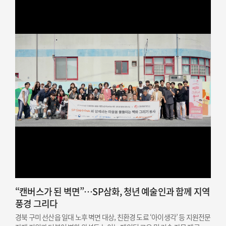
“캔버스가 된 벽면”…SP삼화, 청년 예술인과 함께 지역
풍경 그리다
경북 구미 선산읍 일대 노후 벽면 대상, 친환경 도료 ‘아이생각’ 등 지원전문