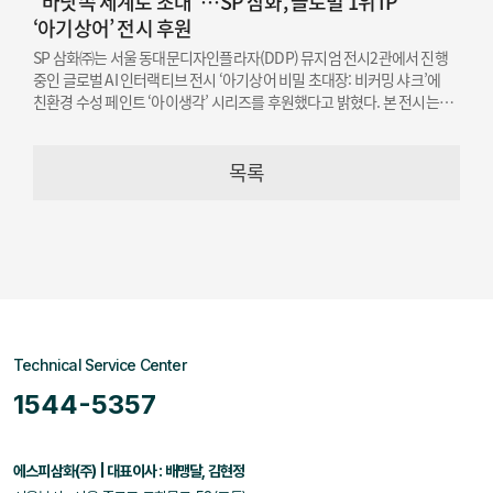
“바닷속 세계로 초대”…SP 삼화, 글로벌 1위 IP
‘아기상어’ 전시 후원
SP 삼화㈜는 서울 동대문디자인플라자(DDP) 뮤지엄 전시2관에서 진행
중인 글로벌 AI 인터랙티브 전시 ‘아기상어 비밀 초대장: 비커밍 샤크’에
친환경 수성 페인트 ‘아이생각’ 시리즈를 후원했다고 밝혔다. 본 전시는
오는 12월 19일까지 개최된다.
목록
Technical Service Center
1544-5357
에스피삼화(주) | 대표이사 : 배맹달, 김현정