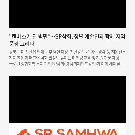
“캔버스가 된 벽면”…SP삼화, 청년 예술인과 함께 지역
풍경 그리다
경북 구미 선산읍 일대 노후 벽면 대상, 친환경 도료 ‘아이생각’ 등 지원전문
자재 지원과 더불어 벽화 완성도 높이는 페인팅 교육 및 기술 자문 제공
글로벌 종합화학 소재 기업 SP삼화(옛 삼화페인트공업)가 미래 세대를
위한 문화예술 인재 지원과 지역 상생을 결합한 사회공헌 활동을
성공적으로 마쳤다고 밝혔다. SP삼화는…