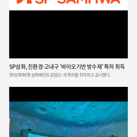
SP삼화, 친환경·고내구 ‘바이오기반 방수재’ 특허 취득
SP삼화㈜(옛 삼화페인트공업)는 의 특허를 취득하고 공시했다.