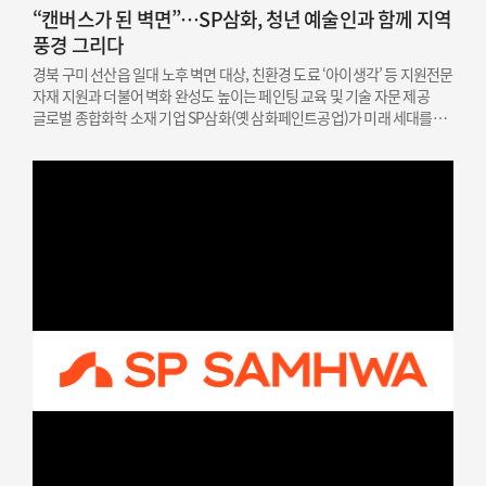
“캔버스가 된 벽면”…SP삼화, 청년 예술인과 함께 지역
풍경 그리다
경북 구미 선산읍 일대 노후 벽면 대상, 친환경 도료 ‘아이생각’ 등 지원전문
자재 지원과 더불어 벽화 완성도 높이는 페인팅 교육 및 기술 자문 제공
글로벌 종합화학 소재 기업 SP삼화(옛 삼화페인트공업)가 미래 세대를
위한 문화예술 인재 지원과 지역 상생을 결합한 사회공헌 활동을
성공적으로 마쳤다고 밝혔다. SP삼화는…