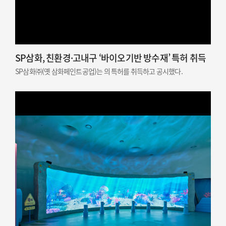
SP삼화, 친환경·고내구 ‘바이오기반 방수재’ 특허 취득
SP삼화㈜(옛 삼화페인트공업)는 의 특허를 취득하고 공시했다.