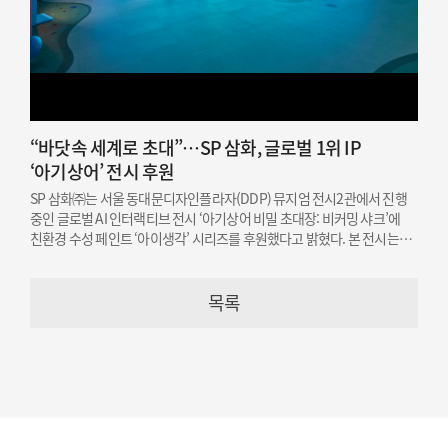
“바닷속 세계로 초대”…SP 삼화, 글로벌 1위 IP
‘아기상어’ 전시 후원
SP 삼화㈜는 서울 동대문디자인플라자(DDP) 뮤지엄 전시2관에서 진행
중인 글로벌 AI 인터랙티브 전시 ‘아기상어 비밀 초대장: 비커밍 샤크’에
친환경 수성 페인트 ‘아이생각’ 시리즈를 후원했다고 밝혔다. 본 전시는
오는 12월 19일까지 개최된다.
목록