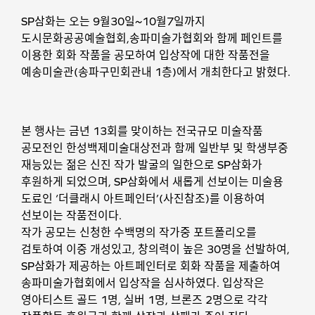
SP삼화는 오는 9월30일~10월7일까지
도시문화공공예술협회,송파미술가협회와 함께 페인트를
이용한 회화 작품을 공모하여 입상작에 대한 작품전을
예송미술관(송파구민회관내 1층)에서 개최한다고 밝혔다.
본 행사는 금년 13회를 맞이하는 전국규모 미술작품
공모전인 한성백제미술대상전과 함께 일반부 및 학생부중
재능있는 젊은 신진 작가 발굴의 일한으로 SP삼화가
후원하게 되었으며, SP삼화에서 새롭게 선보이는 미술용
도료인 ‘더클래시 아트페인터’(사진참조)를 이용하여
선보이는 작품전이다.
작가 공모는 신청한 수백명의 작가중 포트폴리오를
검토하여 이중 개성있고, 창의력이 높은 30명을 선발하여,
SP삼화가 제공하는 아트페인터로 회화 작품을 제출하여
송파미술가협회에서 입상작을 심사하였다. 입상작은
영아티스트 골드 1명, 실버 1명, 브론즈 2명으로 각각