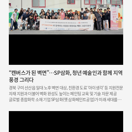
“캔버스가 된 벽면”…SP삼화, 청년 예술인과 함께 지역
풍경 그리다
경북 구미 선산읍 일대 노후 벽면 대상, 친환경 도료 ‘아이생각’ 등 지원전문
자재 지원과 더불어 벽화 완성도 높이는 페인팅 교육 및 기술 자문 제공
글로벌 종합화학 소재 기업 SP삼화(옛 삼화페인트공업)가 미래 세대를
위한 문화예술 인재 지원과 지역 상생을 결합한 사회공헌 활동을
성공적으로 마쳤다고 밝혔다. SP삼화는…