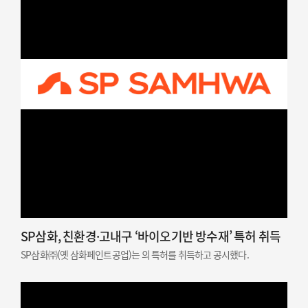
SP삼화, 친환경·고내구 ‘바이오기반 방수재’ 특허 취득
SP삼화㈜(옛 삼화페인트공업)는 의 특허를 취득하고 공시했다.