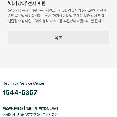
‘아기상어’ 전시 후원
SP 삼화㈜는 서울 동대문디자인플라자(DDP) 뮤지엄 전시2관에서 진행
중인 글로벌 AI 인터랙티브 전시 ‘아기상어 비밀 초대장: 비커밍 샤크’에
친환경 수성 페인트 ‘아이생각’ 시리즈를 후원했다고 밝혔다. 본 전시는
오는 12월 19일까지 개최된다.
목록
Technical Service Center
1544-5357
에스피삼화(주) | 대표이사 : 배맹달, 김현정
서울본사 : 서울 종로구 돈화문로 58(묘동)