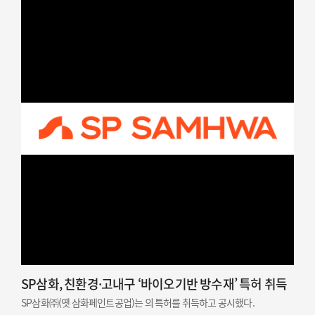
SP삼화, 친환경·고내구 ‘바이오기반 방수재’ 특허 취득
SP삼화㈜(옛 삼화페인트공업)는 의 특허를 취득하고 공시했다.