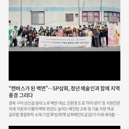
“캔버스가 된 벽면”…SP삼화, 청년 예술인과 함께 지역
풍경 그리다
경북 구미 선산읍 일대 노후 벽면 대상, 친환경 도료 ‘아이생각’ 등 지원전문
자재 지원과 더불어 벽화 완성도 높이는 페인팅 교육 및 기술 자문 제공
글로벌 종합화학 소재 기업 SP삼화(옛 삼화페인트공업)가 미래 세대를
위한 문화예술 인재 지원과 지역 상생을 결합한 사회공헌 활동을
성공적으로 마쳤다고 밝혔다. SP삼화는…