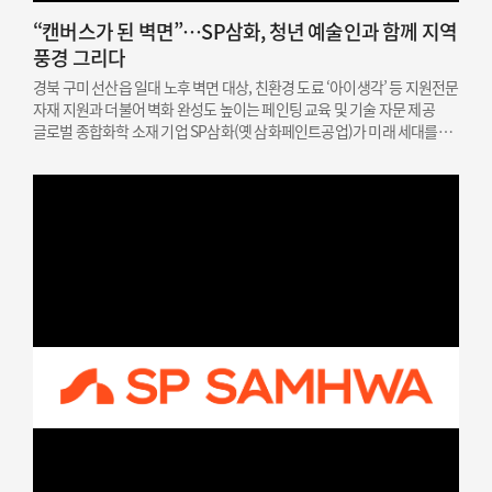
“캔버스가 된 벽면”…SP삼화, 청년 예술인과 함께 지역
풍경 그리다
경북 구미 선산읍 일대 노후 벽면 대상, 친환경 도료 ‘아이생각’ 등 지원전문
자재 지원과 더불어 벽화 완성도 높이는 페인팅 교육 및 기술 자문 제공
글로벌 종합화학 소재 기업 SP삼화(옛 삼화페인트공업)가 미래 세대를
위한 문화예술 인재 지원과 지역 상생을 결합한 사회공헌 활동을
성공적으로 마쳤다고 밝혔다. SP삼화는…