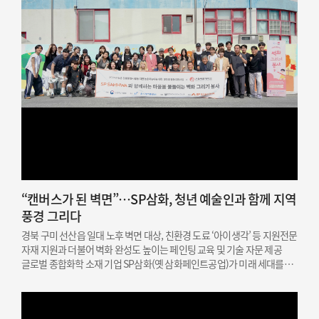
“캔버스가 된 벽면”…SP삼화, 청년 예술인과 함께 지역
풍경 그리다
경북 구미 선산읍 일대 노후 벽면 대상, 친환경 도료 ‘아이생각’ 등 지원전문
자재 지원과 더불어 벽화 완성도 높이는 페인팅 교육 및 기술 자문 제공
글로벌 종합화학 소재 기업 SP삼화(옛 삼화페인트공업)가 미래 세대를
위한 문화예술 인재 지원과 지역 상생을 결합한 사회공헌 활동을
성공적으로 마쳤다고 밝혔다. SP삼화는…