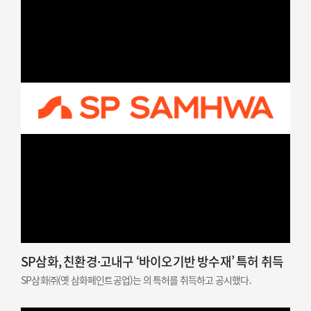
SP삼화, 친환경·고내구 ‘바이오기반 방수재’ 특허 취득
SP삼화㈜(옛 삼화페인트공업)는 의 특허를 취득하고 공시했다.