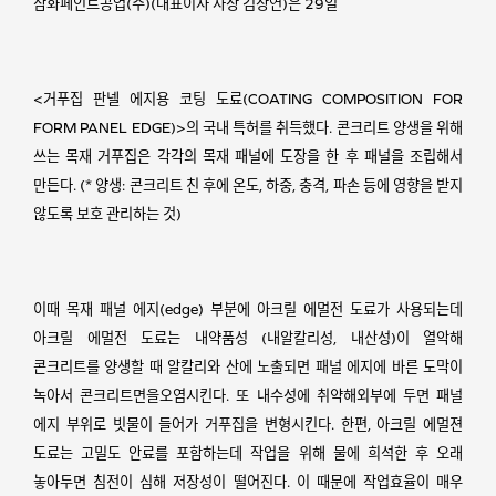
삼화페인트공업(주)(대표이사 사장 김장연)은 29일
<거푸집 판넬 에지용 코팅 도료(COATING COMPOSITION FOR
FORM PANEL EDGE)>의 국내 특허를 취득했다.
콘크리트 양생을 위해
쓰는 목재 거푸집은 각각의 목재 패널에 도장을 한 후 패널을 조립해서
만든다.
(* 양생: 콘크리트 친 후에 온도, 하중, 충격, 파손 등에 영향을 받지
않도록 보호 관리하는 것)
이때 목재 패널 에지(edge) 부분에 아크릴 에멀전 도료가 사용되는데
아크릴 에멀전 도료는 내약품성
(내알칼리성, 내산성)이 열악해
콘크리트를 양생할 때 알칼리와 산에 노출되면 패널 에지에 바른 도막이
녹아서 콘크리트면을오염시킨다.
또 내수성에 취약해외부에 두면 패널
에지 부위로 빗물이 들어가 거푸집을 변형시킨다.
한편, 아크릴 에멀젼
도료는 고밀도 안료를 포함하는데 작업을 위해 물에 희석한 후 오래
놓아두면 침전이 심해 저장성이 떨어진다. 이 때문에 작업효율이 매우