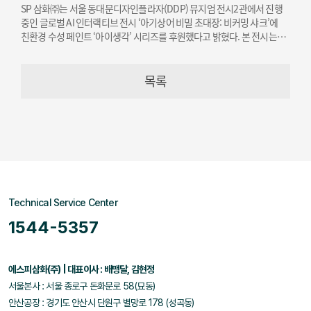
SP 삼화㈜는 서울 동대문디자인플라자(DDP) 뮤지엄 전시2관에서 진행
중인 글로벌 AI 인터랙티브 전시 ‘아기상어 비밀 초대장: 비커밍 샤크’에
친환경 수성 페인트 ‘아이생각’ 시리즈를 후원했다고 밝혔다. 본 전시는
오는 12월 19일까지 개최된다.
목록
Technical Service Center
1544-5357
에스피삼화(주) | 대표이사 : 배맹달, 김현정
서울본사 : 서울 종로구 돈화문로 58(묘동)
안산공장 : 경기도 안산시 단원구 별망로 178 (성곡동)