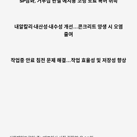
SP삼화, 거푸집 판넬 에지용 코팅 도료 특허 취득
내알칼리·내산성·내수성 개선…콘크리트 양생 시 오염
줄여
작업중 안료 침전 문제 해결…작업 효율성 및 저장성 향상